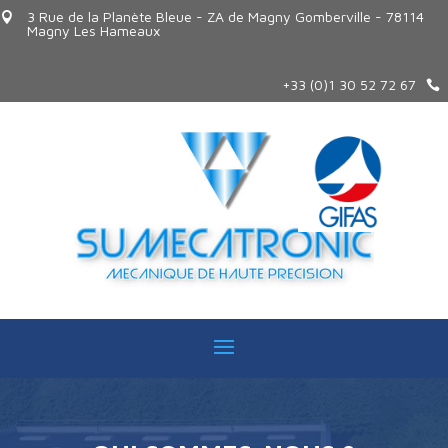
3 Rue de la Planète Bleue - ZA de Magny Gomberville - 78114

Magny Les Hameaux
+33 (0)1 30 52 72 67

Lecteur
vidéo