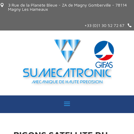
3 Rue de la Planète Bleue - ZA de Magny Gomberville - 78114

Magny Les Hameaux
+33 (0)1 30 52 72 67
