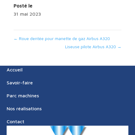
Posté le
31 mai 2023
←
Roue dentée pour manette de gaz Airbus A320
Liseuse pilote Airbus A320
→
Accueil
Savoir-faire
Parc machines
Nos réalisations
Contact